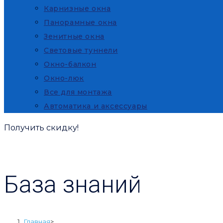
Карнизные окна
Панорамные окна
Зенитные окна
Световые туннели
Окно-балкон
Окно-люк
Все для монтажа
Автоматика и аксессуары
Получить скидку!
База знаний
Главная
>